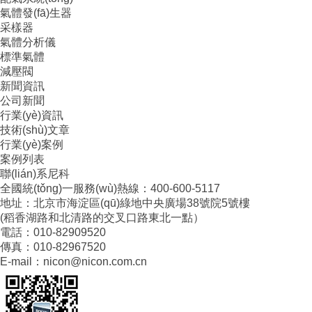
氣體發(fā)生器
采樣器
氣體分析儀
標準氣體
減壓閥
新聞資訊
公司新聞
行業(yè)資訊
技術(shù)文章
行業(yè)案例
案例列表
聯(lián)系尼科
全國統(tǒng)一服務(wù)熱線：400-600-5117
地址：北京市海淀區(qū)綠地中央廣場38號院5號樓
(稻香湖路和北清路的交叉口路東北一點）
電話：010-82909520
傳真：010-82967520
E-mail：nicon@nicon.com.cn