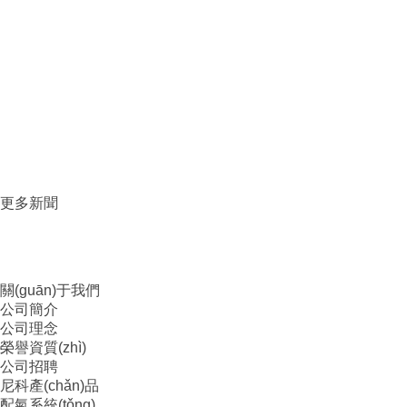
更多新聞
關(guān)于我們
公司簡介
公司理念
榮譽資質(zhì)
公司招聘
尼科產(chǎn)品
配氣系統(tǒng)