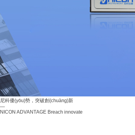
尼科優(yōu)勢，突破創(chuàng)新
—
NICON ADVANTAGE Breach innovate