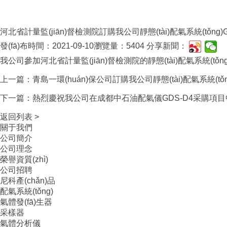
河北省計量監(jiān)督檢測院訂購我公司靜態(tài)配氣系統(tǒng)G
發(fā)布時間：2021-09-10
瀏覽量：5404
分享新聞：
我公司參加河北省計量監(jiān)督檢測院的靜態(tài)配氣系統(tǒng
上一篇：青島一環(huán)保公司訂購我公司靜態(tài)配氣系統(tǒng
下一篇：熱烈慶祝我公司在成都中石油配氣儀GDS-D4采購項
返回列表 >
關于我們
公司簡介
公司理念
榮譽資質(zhì)
公司招聘
尼科產(chǎn)品
配氣系統(tǒng)
氣體發(fā)生器
采樣器
氣體分析儀