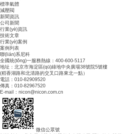
標準氣體
減壓閥
新聞資訊
公司新聞
行業(yè)資訊
技術文章
行業(yè)案例
案例列表
聯(lián)系尼科
全國統(tǒng)一服務熱線：400-600-5117
地址：北京市海淀區(qū)綠地中央廣場38號院5號樓
(稻香湖路和北清路的交叉口路東北一點）
電話：010-82909520
傳真：010-82967520
E-mail：nicon@nicon.com.cn
微信公眾號