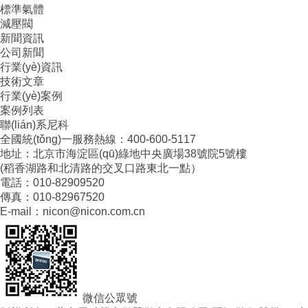
標準氣體
減壓閥
新聞資訊
公司新聞
行業(yè)資訊
技術文章
行業(yè)案例
案例列表
聯(lián)系尼科
全國統(tǒng)一服務熱線：400-600-5117
地址：北京市海淀區(qū)綠地中央廣場38號院5號樓
(稻香湖路和北清路的交叉口路東北一點）
電話：010-82909520
傳真：010-82967520
E-mail：nicon@nicon.com.cn
微信公眾號