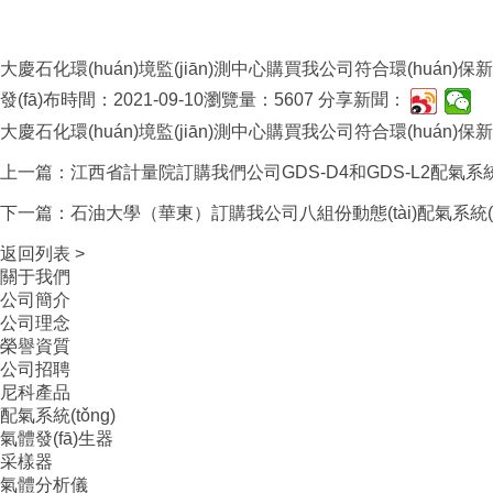
大慶石化環(huán)境監(jiān)測中心購買我公司符合環(huán)保新
發(fā)布時間：2021-09-10
瀏覽量：5607
分享新聞：
大慶石化環(huán)境監(jiān)測中心購買我公司符合環(huán)保新
上一篇：江西省計量院訂購我們公司GDS-D4和GDS-L2配氣系統(
下一篇：石油大學（華東）訂購我公司八組份動態(tài)配氣系統(tǒ
返回列表 >
關于我們
公司簡介
公司理念
榮譽資質
公司招聘
尼科產品
配氣系統(tǒng)
氣體發(fā)生器
采樣器
氣體分析儀